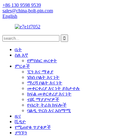
+86 130 9598 9539
sales@china-bolt-pin.com
English
ቤት
ስለ እኛ
የምስክር ወረቀት
ምርቶች
ፒን እና ማቆያ
ሄክስ ቦልት እና ነት
ማረሻ ቦልት እና ነት
መቀርቀሪያ እና ነት ይከታተሉ
ክፍል መቀርቀሪያ እና ነት
ብጁ ማያያዣዎች
የብረት ትራክ ክፍሎች
ባልዲ ጥርስ እና አስማሚ
ዜና
ቪዲዮ
የሚጠየቁ ጥያቄዎች
ያግኙን