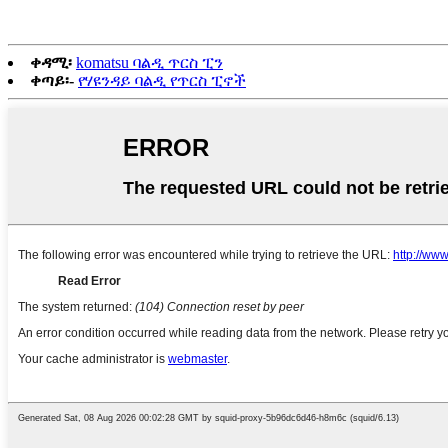
ቀዳሚ፡
komatsu ባልዲ ጥርስ ፒን
ቀጣይ፡-
የሃዩንዳይ ባልዲ የጥርስ ፒኖች