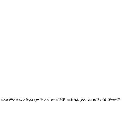
 በአለምአቀፍ አቅራቢዎች እና ደንበኞች መካከል ያሉ አብዛኛዎቹ ችግሮች