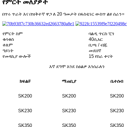
የምርት መለያዎች
በጥሩ ጥራት እና በዝቅተኛ ዋጋ ለ 20 ዓመታት በፋስቲነር ውስጥ ልዩ ሰራን።
የምርት ስም
ባልዲ ጥርስ ፒን
ቁሳቁስ
40ሲአር
ቀለም
ቢጫ / ብጁ
ዓይነት
መደበኛ
የመላኪያ ውሎች
15 የስራ ቀናት
እኛ ደግሞ እንደ ስዕልዎ እንሰራለን
ክፍል#
ማጠቢያ
ቤተሰብ
SK200
SK200
SK200
SK230
SK230
SK230
SK350
SK350
SK350