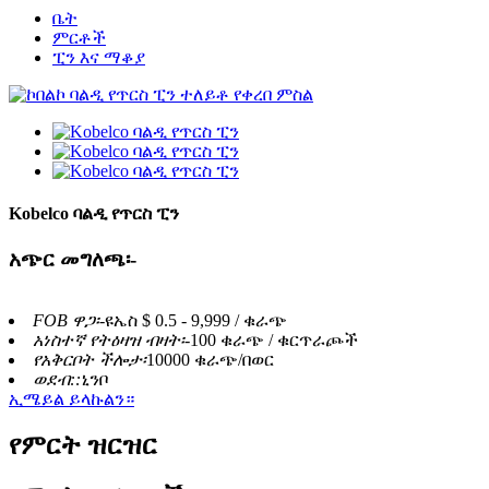
ቤት
ምርቶች
ፒን እና ማቆያ
Kobelco ባልዲ የጥርስ ፒን
አጭር መግለጫ፡-
FOB ዋጋ፡-
ዩኤስ $ 0.5 - 9,999 / ቁራጭ
አነስተኛ የትዕዛዝ ብዛት፡-
100 ቁራጭ / ቁርጥራጮች
የአቅርቦት ችሎታ፡
10000 ቁራጭ/በወር
ወደብ::
ኒንቦ
ኢሜይል ይላኩልን።
የምርት ዝርዝር