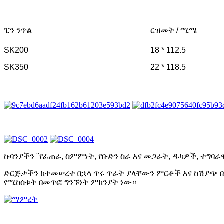
ፒን ንጥል
ርዝመት / ሚሜ
SK200
18 * 112.5
SK350
22 * 118.5
ኩባንያችን "የፈጠራ, ስምምነት, የቡድን ስራ እና መጋራት, ዱካዎች, ተግባራ
ድርጅታችን ከተመሠረተ በኋላ ጥሩ ጥራት ያላቸውን ምርቶች እና ከሽያጭ በፊ
የሚከሰቱት በመጥፎ ግንኙነት ምክንያት ነው።