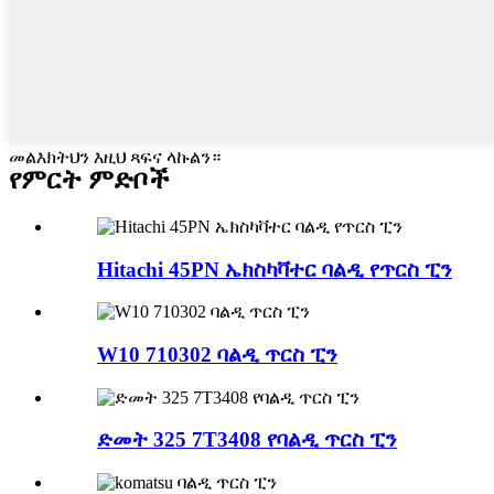
መልእክትህን እዚህ ጻፍና ላኩልን።
የምርት ምድቦች
Hitachi 45PN ኤክስካቫተር ባልዲ የጥርስ ፒን
W10 710302 ባልዲ ጥርስ ፒን
ድመት 325 7T3408 የባልዲ ጥርስ ፒን