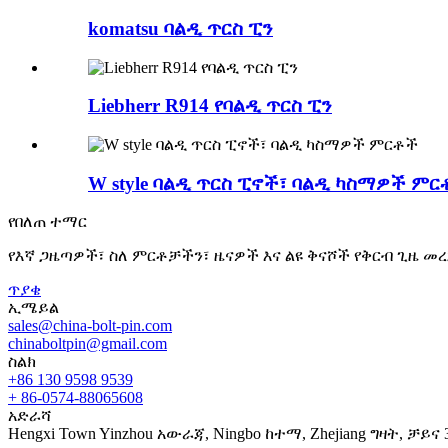
komatsu ባልዲ ጥርስ ፒን
Liebherr R914 የባልዲ ጥርስ ፒን
W style ባልዲ ጥርስ ፒኖች፣ ባልዲ ካስማዎች ም
የበለጠ ተማር
የእኛ ጋዜጣዎች፣ ስለ ምርቶቻችን፣ ዜናዎች እና ልዩ ቅናሾች የቅርብ ጊዜ መ
ጥያቄ
ኢሜይል
sales@china-bolt-pin.com
chinaboltpin@gmail.com
ስልክ
+86 130 9598 9539
+ 86-0574-88065608
አድራሻ
Hengxi Town Yinzhou አውራጃ, Ningbo ከተማ, Zhejiang ግዛት, ቻይና 