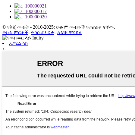
© የቅጂ መብት - 2010-2025: ሁሉም መብቶች የተጠበቁ ናቸው.
ትኩስ ምርቶች
-
የጣቢያ ካርታ
-
AMP ሞባይል
ኢሜል ላክ
x