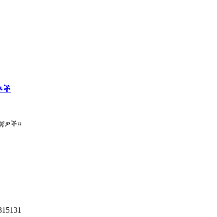
ርቶች
ረጃዎች።
315131