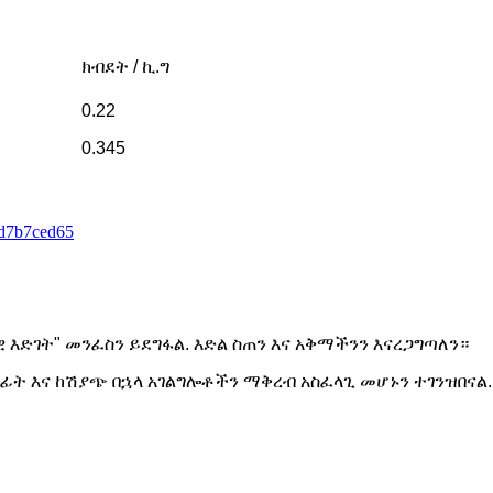
ክብደት / ኪ.ግ
0.22
0.345
ዊ እድገት" መንፈስን ይደግፋል. እድል ስጠን እና አቅማችንን እናረጋግጣለን።
ት እና ከሽያጭ በኋላ አገልግሎቶችን ማቅረብ አስፈላጊ መሆኑን ተገንዝበናል.